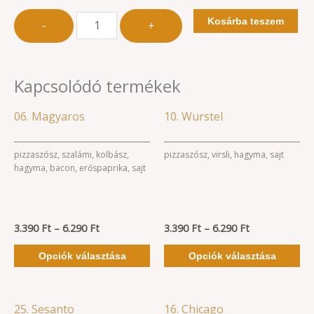
Kosárba teszem
-
+
Kapcsolódó termékek
Ártartomány:
Ártartomány:
Ennek
En
06. Magyaros
10. Wurstel
3.390 Ft
3.390 Ft
a
a
-
-
6.290 Ft
6.290 Ft
terméknek
te
pizzaszósz, szalámi, kolbász,
pizzaszósz, virsli, hagyma, sajt
hagyma, bacon, erőspaprika, sajt
több
tö
variációja
va
van.
va
3.390
Ft
–
6.290
Ft
A
3.390
Ft
–
6.290
Ft
A
változatok
vá
Opciók választása
Opciók választása
a
a
termékoldalon
te
választhatók
vá
Ártartomány:
Ártartomány:
Ennek
En
25. Sesanto
16. Chicago