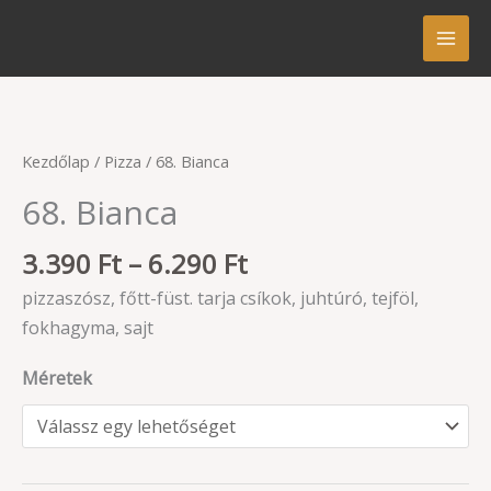
Skip
to
content
Ártartomány:
68.
Kezdőlap
/
Pizza
/ 68. Bianca
3.390 Ft
Bianca
68. Bianca
-
mennyiség
6.290 Ft
3.390
Ft
–
6.290
Ft
pizzaszósz, főtt-füst. tarja csíkok, juhtúró, tejföl,
fokhagyma, sajt
Méretek