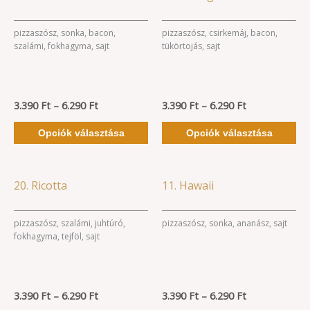
3.390 Ft
3.390 Ft
ki
ki
a
a
-
-
6.290 Ft
6.290 Ft
terméknek
te
pizzaszósz, sonka, bacon,
pizzaszósz, csirkemáj, bacon,
szalámi, fokhagyma, sajt
tükörtojás, sajt
több
tö
variációja
va
van.
va
3.390
Ft
–
6.290
Ft
A
3.390
Ft
–
6.290
Ft
A
változatok
vá
Opciók választása
Opciók választása
a
a
termékoldalon
te
választhatók
vá
Ártartomány:
Ártartomány:
Ennek
En
20. Ricotta
11. Hawaii
3.390 Ft
3.390 Ft
ki
ki
a
a
-
-
6.290 Ft
6.290 Ft
terméknek
te
pizzaszósz, szalámi, juhtúró,
pizzaszósz, sonka, ananász, sajt
fokhagyma, tejföl, sajt
több
tö
variációja
va
van.
va
3.390
Ft
–
6.290
Ft
A
3.390
Ft
–
6.290
Ft
A