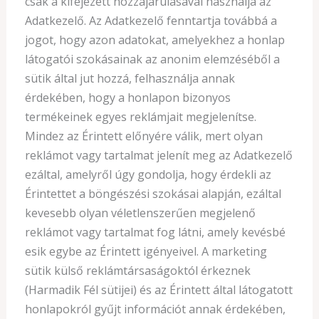
csak a kifejezett hozzájárulásával használja az
Adatkezelő. Az Adatkezelő fenntartja továbbá a
jogot, hogy azon adatokat, amelyekhez a honlap
látogatói szokásainak az anonim elemzéséből a
sütik által jut hozzá, felhasználja annak
érdekében, hogy a honlapon bizonyos
termékeinek egyes reklámjait megjelenítse.
Mindez az Érintett előnyére válik, mert olyan
reklámot vagy tartalmat jelenít meg az Adatkezelő
ezáltal, amelyről úgy gondolja, hogy érdekli az
Érintettet a böngészési szokásai alapján, ezáltal
kevesebb olyan véletlenszerűen megjelenő
reklámot vagy tartalmat fog látni, amely kevésbé
esik egybe az Érintett igényeivel. A marketing
sütik külső reklámtársaságoktól érkeznek
(Harmadik Fél sütijei) és az Érintett által látogatott
honlapokról gyűjt információt annak érdekében,