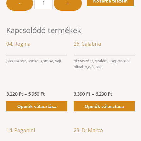
Kosárba teszem
-
+
Kapcsolódó termékek
Ártartomány:
Ártartomány:
Ennek
En
04. Regina
26. Calabria
3.220 Ft
3.390 Ft
a
a
-
-
5.950 Ft
6.290 Ft
terméknek
te
pizzaszósz, sonka, gomba, sajt
pizzaszósz, szalámi, pepperoni,
olívabogyó, sajt
több
tö
variációja
va
van.
va
3.220
Ft
–
5.950
Ft
A
3.390
Ft
–
6.290
Ft
A
változatok
vá
Opciók választása
Opciók választása
a
a
termékoldalon
te
választhatók
vá
Ártartomány:
Ártartomány:
Ennek
En
14. Paganini
23. Di Marco
3.390 Ft
3.390 Ft
ki
ki
a
a
-
-