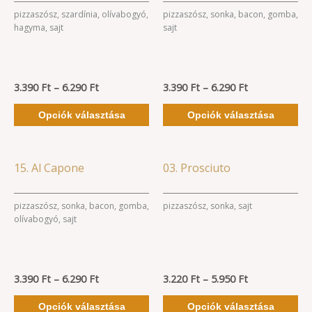
6.290 Ft
6.290 Ft
terméknek
te
pizzaszósz, szardínia, olívabogyó,
pizzaszósz, sonka, bacon, gomba,
hagyma, sajt
sajt
több
tö
variációja
va
van.
va
3.390
Ft
–
6.290
Ft
A
3.390
Ft
–
6.290
Ft
A
változatok
vá
Opciók választása
Opciók választása
a
a
termékoldalon
te
választhatók
vá
Ártartomány:
Ártartomány:
Ennek
En
15. Al Capone
03. Prosciuto
3.390 Ft
3.220 Ft
ki
ki
a
a
-
-
6.290 Ft
5.950 Ft
terméknek
te
pizzaszósz, sonka, bacon, gomba,
pizzaszósz, sonka, sajt
olívabogyó, sajt
több
tö
variációja
va
van.
va
3.390
Ft
–
6.290
Ft
A
3.220
Ft
–
5.950
Ft
A
változatok
vá
Opciók választása
Opciók választása