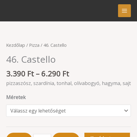
Skip
to
content
Ártartomány:
46.
Kezdőlap
/
Pizza
/ 46. Castello
3.390 Ft
Castello
46. Castello
-
mennyiség
6.290 Ft
3.390
Ft
–
6.290
Ft
pizzaszósz, szardínia, tonhal, olívabogyó, hagyma, sajt
Méretek