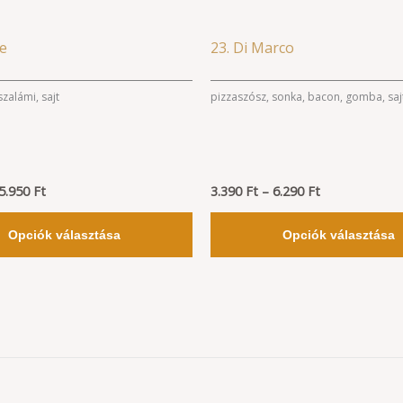
lon
termékoldalon
k
választhatók
Ártartomány:
Ártartomány:
Ennek
me
23. Di Marco
ki
3.220 Ft
3.390 Ft
a
-
-
5.950 Ft
6.290 Ft
terméknek
szalámi, sajt
pizzaszósz, sonka, bacon, gomba, saj
több
variációja
van.
5.950
Ft
A
3.390
Ft
–
6.290
Ft
változatok
Opciók választása
Opciók választása
a
lon
termékoldalon
k
választhatók
ki