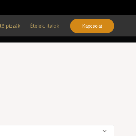
tő pizzák
Ételek, italok
Kapcsolat