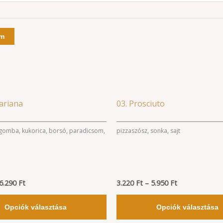
em
Ártartomány:
Ártartomány:
Ennek
ariana
03. Prosciuto
3.390 Ft
3.220 Ft
a
-
-
6.290 Ft
5.950 Ft
terméknek
 gomba, kukorica, borsó, paradicsom,
pizzaszósz, sonka, sajt
több
variációja
van.
6.290
Ft
A
3.220
Ft
–
5.950
Ft
változatok
Opciók választása
Opciók választása
a