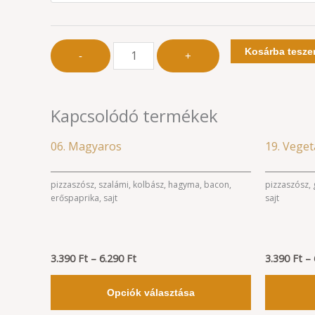
Kosárba tesz
-
+
Kapcsolódó termékek
Ártartomány:
Ennek
06. Magyaros
19. Veget
3.390 Ft
a
-
6.290 Ft
terméknek
pizzaszósz, szalámi, kolbász, hagyma, bacon,
pizzaszósz,
erőspaprika, sajt
sajt
több
variációja
van.
3.390
Ft
–
6.290
Ft
A
3.390
Ft
–
változatok
Opciók választása
a