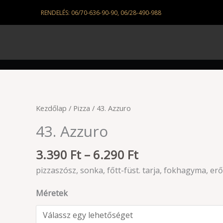
Skip
RENDELÉS: 06/70-636-90-90, 06/28-490-988
to
content
Ártartomány:
43.
Kezdőlap
/
Pizza
/ 43. Azzuro
3.390 Ft
Azzuro
43. Azzuro
-
mennyiség
6.290 Ft
3.390
Ft
–
6.290
Ft
pizzaszósz, sonka, főtt-füst. tarja, fokhagyma, erő
Méretek