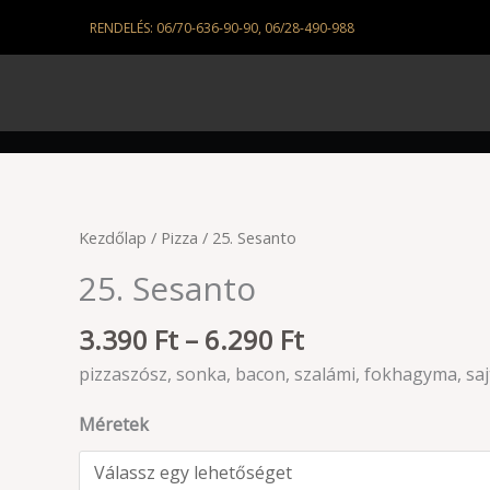
Skip
RENDELÉS: 06/70-636-90-90, 06/28-490-988
to
content
Ártartomány:
25.
Kezdőlap
/
Pizza
/ 25. Sesanto
3.390 Ft
Sesanto
25. Sesanto
-
mennyiség
6.290 Ft
3.390
Ft
–
6.290
Ft
pizzaszósz, sonka, bacon, szalámi, fokhagyma, saj
Méretek