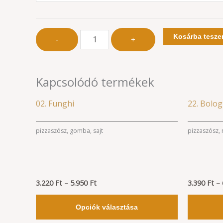
Kosárba tesz
-
+
Kapcsolódó termékek
Ártartomány:
Ennek
02. Funghi
22. Bolo
3.220 Ft
a
-
5.950 Ft
terméknek
pizzaszósz, gomba, sajt
pizzaszósz, 
több
variációja
van.
3.220
Ft
–
5.950
Ft
A
3.390
Ft
–
változatok
Opciók választása
a