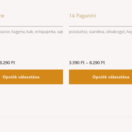
lon
termékoldalon
k
választhatók
Ártartomány:
Ártartomány:
Ennek
ne
14. Paganini
ki
3.390 Ft
3.390 Ft
a
-
-
6.290 Ft
6.290 Ft
terméknek
bacon, hagyma, bab, erőspaprika, sajt
pizzaszósz, szardínia, olívabogyó, ha
több
variációja
van.
6.290
Ft
A
3.390
Ft
–
6.290
Ft
változatok
Opciók választása
Opciók választása
a
lon
termékoldalon
k
választhatók
ki