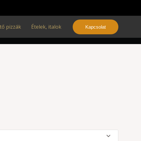
tő pizzák
Ételek, italok
Kapcsolat