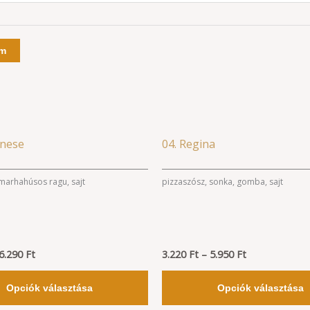
em
Ártartomány:
Ártartomány:
Ennek
gnese
04. Regina
3.390 Ft
3.220 Ft
a
-
-
6.290 Ft
5.950 Ft
terméknek
marhahúsos ragu, sajt
pizzaszósz, sonka, gomba, sajt
több
variációja
van.
6.290
Ft
A
3.220
Ft
–
5.950
Ft
változatok
Opciók választása
Opciók választása
a