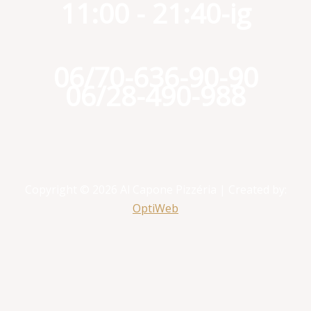
11:00 - 21:40-ig
06/70-636-90-90
06/28-490-988
Copyright © 2026 Al Capone Pizzéria | Created by:
OptiWeb