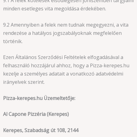
9.1 A felek kötelesek elsődlegesen jóhiszeműen tárgyalni
minden esetleges vita megoldása érdekében.
9.2 Amennyiben a felek nem tudnak megegyezni, a vita
rendezése a hatályos jogszabályoknak megfelelően
történik.
Ezen Általános Szerződési Feltételek elfogadásával a
felhasználó hozzájárul ahhoz, hogy a Pizza-kerepes.hu
kezelje a személyes adatait a vonatkozó adatvédelmi
irányelvek szerint.
Pizza-kerepes.hu Üzemeltetője:
Al Capone Pizzéria (Kerepes)
Kerepes, Szabadság út 108, 2144